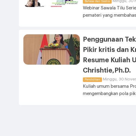
Minggu, 30 
Bahasa dan Sastra
Webinar Sawala Tilu Seri
pemateri yang membahas 
Penggunaan Tek
Pikir kritis dan
Resume Kuliah 
Chrishtie,Ph.D.
Minggu, 30 Novem
Pendidikan
Kuliah umum bersama Pro
mengembangkan pola pikir